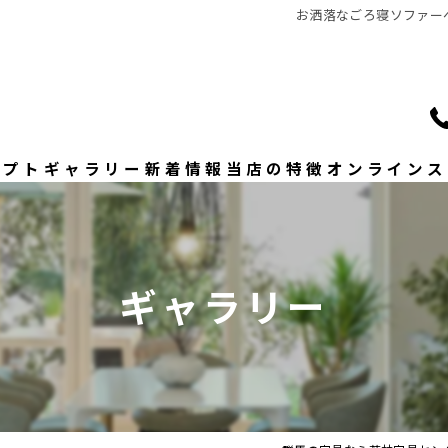
お洒落なごろ寝ソファーベ
セプト
ギャラリー
新着情報
当店の特徴
オンラインス
いさつ
ソファー
ダイニングセット
ギャラリー
ベッド
修理
おしゃれ