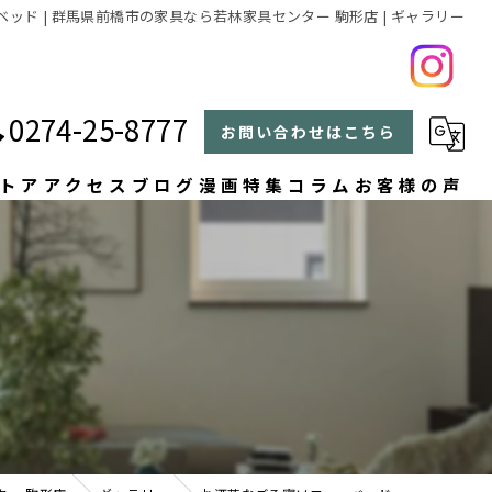
ッド | 群馬県前橋市の家具なら若林家具センター 駒形店 | ギャラリー
0274-25-8777
お問い合わせはこちら
トア
アクセス
ブログ
漫画特集
コラム
お客様の声
よくある質問