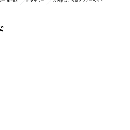
ター 駒形店
ギャラリー
お洒落なごろ寝ソファーベッド
ド