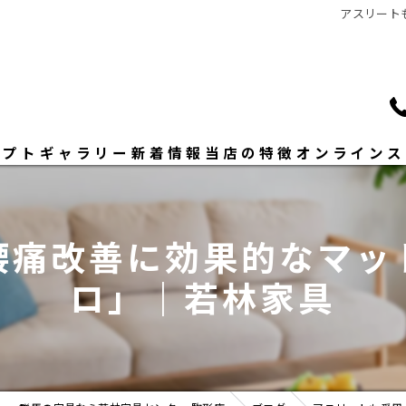
アスリート
セプト
ギャラリー
新着情報
当店の特徴
オンラインス
いさつ
ソファー
腰痛改善に効果的なマッ
ダイニングセット
ロ」｜若林家具
ベッド
修理
おしゃれ