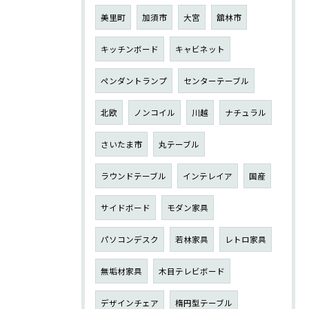
美里町
加須市
大宮
舘林市
キッチンボード
キャビネット
ペンダントランプ
センターテーブル
北欧
ノンコイル
川越
ナチュラル
さいたま市
丸テーブル
ラウンドテーブル
インテレイア
国産
サイドボード
モダン家具
パソコンデスク
若林家具
レトロ家具
無垢材家具
木目テレビボード
デザインチェア
楕円型テーブル