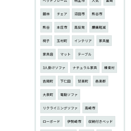
ベッドフレーム
桐生市
人気
富岡
舘林
チェア
沼田市
熊谷市
熊谷
本庄市
高反発
腰痛軽減
椅子
玉村町
インテリア
家具屋
家具店
マット
テーブル
3人掛けソファ
ナチュラル家具
榛東村
吉岡町
下仁田
甘楽町
邑楽郡
大泉町
電動ソファ
リクライニングソファ
高崎市
ローボード
伊勢崎市
収納付きベッド