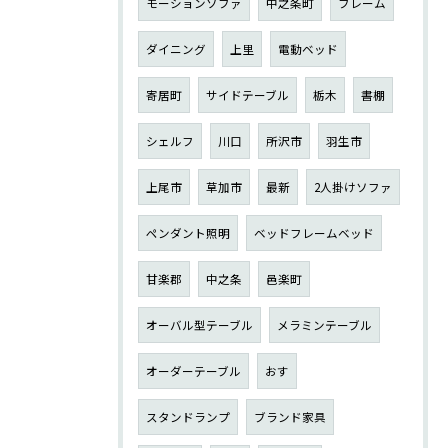
モーションソファ
中之条町
フレーム
ダイニング
上里
電動ベッド
寄居町
サイドテーブル
栃木
書棚
シェルフ
川口
所沢市
羽生市
上尾市
草加市
最新
2人掛けソファ
ペンダント照明
ベッドフレームベッド
甘楽郡
中之条
邑楽町
オーバル型テーブル
メラミンテーブル
オーダーテーブル
おす
スタンドランプ
ブランド家具