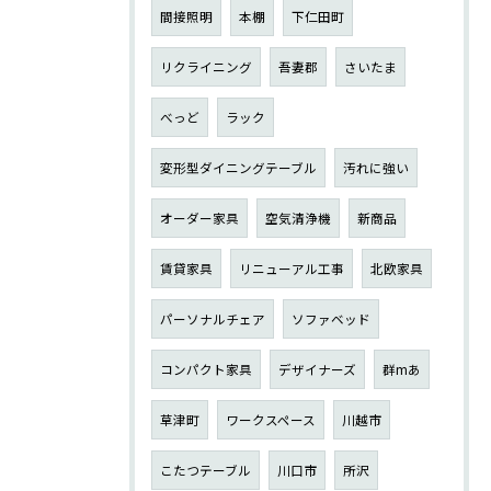
間接照明
本棚
下仁田町
リクライニング
吾妻郡
さいたま
べっど
ラック
変形型ダイニングテーブル
汚れに強い
オーダー家具
空気清浄機
新商品
賃貸家具
リニューアル工事
北欧家具
パーソナルチェア
ソファベッド
コンパクト家具
デザイナーズ
群mあ
草津町
ワークスペース
川越市
こたつテーブル
川口市
所沢