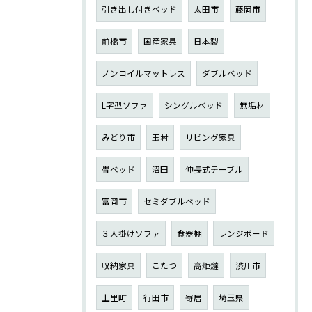
引き出し付きベッド
太田市
藤岡市
前橋市
国産家具
日本製
ノンコイルマットレス
ダブルベッド
L字型ソファ
シングルベッド
無垢材
みどり市
玉村
リビング家具
畳ベッド
沼田
伸長式テーブル
富岡市
セミダブルベッド
３人掛けソファ
食器棚
レンジボード
収納家具
こたつ
高炬燵
渋川市
上里町
行田市
寄居
埼玉県