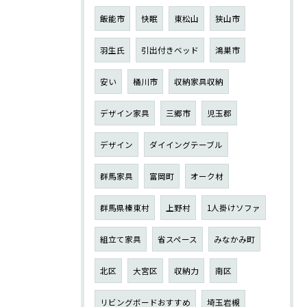
飯能市
快眠
東松山
狭山市
羽生氏
引出付きベッド
鴻巣市
安い
桶川市
収納家具収納
デザイン家具
三郷市
児玉郡
デザイン
ダイイングテーブル
群馬家具
富岡町
オーク材
群馬県榛東村
上野村
1人掛けソファ
組立て家具
省スペース
みなかみ町
北区
大宮区
収納力
南区
リビングボードおすすめ
埼玉岩槻