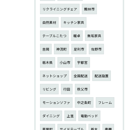
リクライニングチェア
館林市
自然素材
キッチン家具
テーブルこたつ
暖卓
無垢家具
吉岡
神流町
足利市
佐野市
栃木県
小山市
宇都宮
ネットショップ
全国配送
配送設置
リビング
行田
秩父市
モーションソファ
中之条町
フレーム
ダイニング
上里
電動ベッド
寄居町
サイドテーブル
栃木
書棚