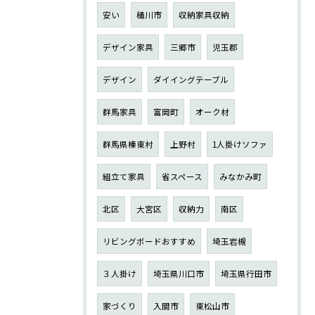
安い
桶川市
収納家具収納
デザイン家具
三郷市
児玉郡
デザイン
ダイイングテーブル
群馬家具
富岡町
オーク材
群馬県榛東村
上野村
1人掛けソファ
組立て家具
省スペース
みなかみ町
北区
大宮区
収納力
南区
リビングボードおすすめ
埼玉岩槻
３人掛け
埼玉県川口市
埼玉県行田市
家づくり
入間市
東松山市