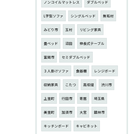
ノンコイルマットレス
ダブルベッド
L字型ソファ
シングルベッド
無垢材
みどり市
玉村
リビング家具
畳ベッド
沼田
伸長式テーブル
富岡市
セミダブルベッド
３人掛けソファ
食器棚
レンジボード
収納家具
こたつ
高炬燵
渋川市
上里町
行田市
寄居
埼玉県
美里町
加須市
大宮
舘林市
キッチンボード
キャビネット