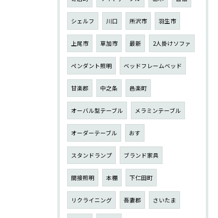
シェルフ
川口
所沢市
羽生市
上尾市
草加市
最新
2人掛けソファ
ペンダント照明
ベッドフレームベッド
甘楽郡
中之条
邑楽町
オーバル型テーブル
メラミンテーブル
オーダーテーブル
おす
スタンドランプ
ブランド家具
間接照明
本棚
下仁田町
リクライニング
吾妻郡
さいたま