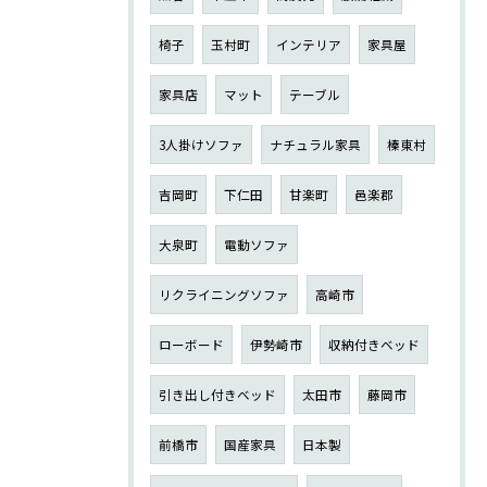
椅子
玉村町
インテリア
家具屋
家具店
マット
テーブル
3人掛けソファ
ナチュラル家具
榛東村
吉岡町
下仁田
甘楽町
邑楽郡
大泉町
電動ソファ
リクライニングソファ
高崎市
ローボード
伊勢崎市
収納付きベッド
引き出し付きベッド
太田市
藤岡市
前橋市
国産家具
日本製