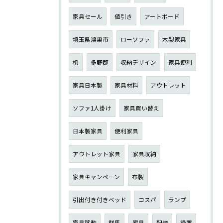
家具セール
値引き
アートボード
埼玉県鴻巣市
ローソファ
木製家具
机
多野郡
収納デザイン
家具便利
家具日本製
家具材料
アウトレット
ソファ1人掛け
家具買い替え
日本製家具
便利家具
アウトレット家具
家具収納
家具キャンペーン
布製
引出付き付きベッド
コスパ
ランプ
家具移動
群馬
家具
配送
設置