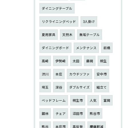
ダイニングテーブル
リクライニングベッド
3人掛け
夏用家具
天然木
無垢テーブル
ダイニングボード
メンテナンス
前橋
高崎
伊勢崎
太田
藤岡
桐生
渋川
本庄
カウチソファ
安中市
埼玉
深谷
ダブルサイズ
組立て
ベッドフレーム
桐生市
人気
富岡
舘林
チェア
沼田市
熊谷市
熊谷
本庄市
高反発
腰痛軽減