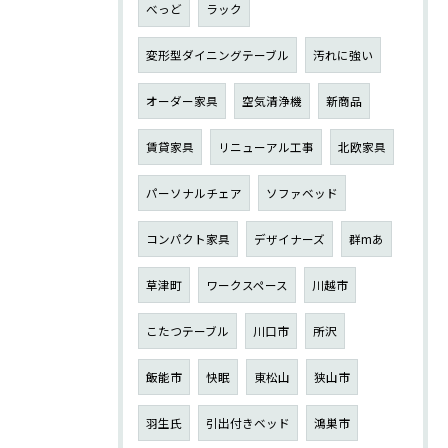
べっど
ラック
変形型ダイニングテーブル
汚れに強い
オーダー家具
空気清浄機
新商品
賃貸家具
リニューアル工事
北欧家具
パーソナルチェア
ソファベッド
コンパクト家具
デザイナーズ
群mあ
草津町
ワークスペース
川越市
こたつテーブル
川口市
所沢
飯能市
快眠
東松山
狭山市
羽生氏
引出付きベッド
鴻巣市