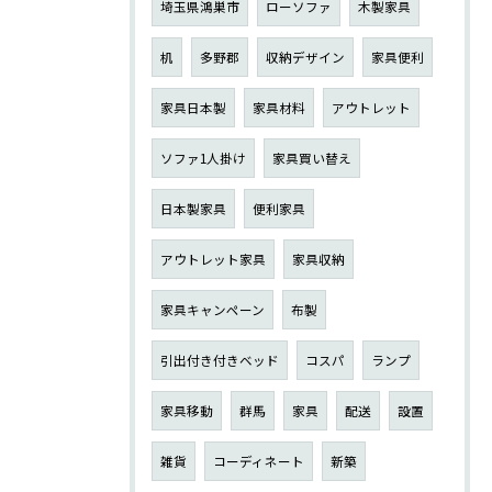
埼玉県鴻巣市
ローソファ
木製家具
机
多野郡
収納デザイン
家具便利
家具日本製
家具材料
アウトレット
ソファ1人掛け
家具買い替え
日本製家具
便利家具
アウトレット家具
家具収納
家具キャンペーン
布製
引出付き付きベッド
コスパ
ランプ
家具移動
群馬
家具
配送
設置
雑貨
コーディネート
新築