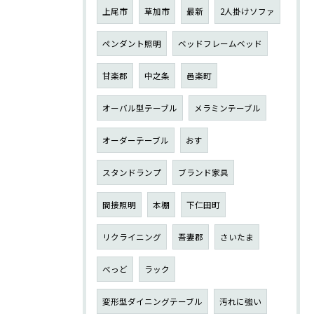
上尾市
草加市
最新
2人掛けソファ
ペンダント照明
ベッドフレームベッド
甘楽郡
中之条
邑楽町
オーバル型テーブル
メラミンテーブル
オーダーテーブル
おす
スタンドランプ
ブランド家具
間接照明
本棚
下仁田町
リクライニング
吾妻郡
さいたま
べっど
ラック
変形型ダイニングテーブル
汚れに強い