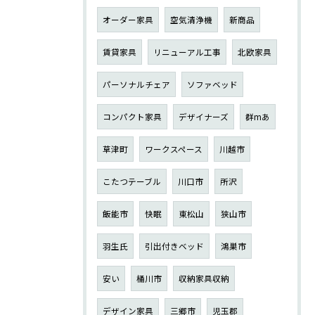
オーダー家具
空気清浄機
新商品
賃貸家具
リニューアル工事
北欧家具
パーソナルチェア
ソファベッド
コンパクト家具
デザイナーズ
群mあ
草津町
ワークスペース
川越市
こたつテーブル
川口市
所沢
飯能市
快眠
東松山
狭山市
羽生氏
引出付きベッド
鴻巣市
安い
桶川市
収納家具収納
デザイン家具
三郷市
児玉郡