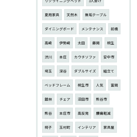
リクライニングベッド
3人掛け
夏用家具
天然木
無垢テーブル
ダイニングボード
メンテナンス
前橋
高崎
伊勢崎
太田
藤岡
桐生
渋川
本庄
カウチソファ
安中市
埼玉
深谷
ダブルサイズ
組立て
ベッドフレーム
桐生市
人気
富岡
舘林
チェア
沼田市
熊谷市
熊谷
本庄市
高反発
腰痛軽減
椅子
玉村町
インテリア
家具屋