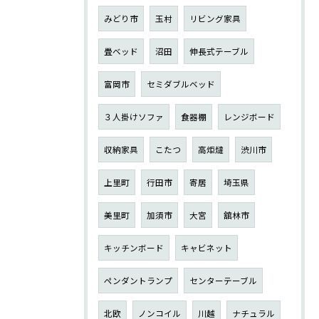
みどり市
玉村
リビング家具
畳ベッド
沼田
伸長式テーブル
富岡市
セミダブルベッド
３人掛けソファ
食器棚
レンジボード
収納家具
こたつ
高炬燵
渋川市
上里町
行田市
寄居
埼玉県
美里町
加須市
大宮
舘林市
キッチンボード
キャビネット
ペンダントランプ
センターテーブル
北欧
ノンコイル
川越
ナチュラル