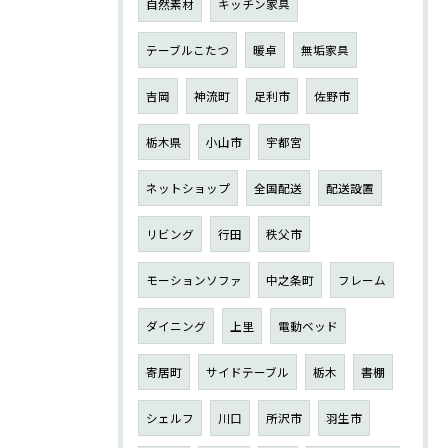
自然素材
キッチン家具
テーブルこたつ
暖卓
無垢家具
吉岡
神流町
足利市
佐野市
栃木県
小山市
宇都宮
ネットショップ
全国配送
配送設置
リビング
行田
秩父市
モーションソファ
中之条町
フレーム
ダイニング
上里
電動ベッド
寄居町
サイドテーブル
栃木
書棚
シェルフ
川口
所沢市
羽生市