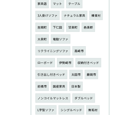
家具店
マット
テーブル
3人掛けソファ
ナチュラル家具
榛東村
吉岡町
下仁田
甘楽町
邑楽郡
大泉町
電動ソファ
リクライニングソファ
高崎市
ローボード
伊勢崎市
収納付きベッド
引き出し付きベッド
太田市
藤岡市
前橋市
国産家具
日本製
ノンコイルマットレス
ダブルベッド
L字型ソファ
シングルベッド
無垢材