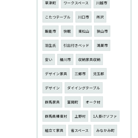
草津町
ワークスペース
川越市
こたつテーブル
川口市
所沢
飯能市
快眠
東松山
狭山市
羽生氏
引出付きベッド
鴻巣市
安い
桶川市
収納家具収納
デザイン家具
三郷市
児玉郡
デザイン
ダイイングテーブル
群馬家具
富岡町
オーク材
群馬県榛東村
上野村
1人掛けソファ
組立て家具
省スペース
みなかみ町