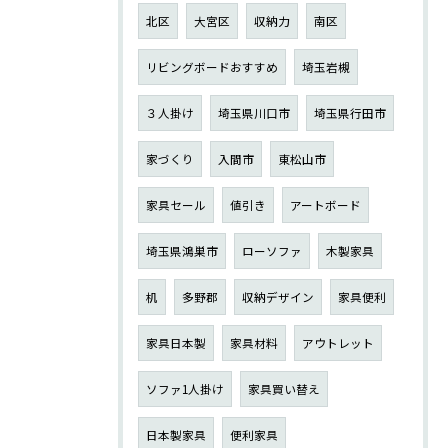
北区
大宮区
収納力
南区
リビングボードおすすめ
埼玉岩槻
３人掛け
埼玉県川口市
埼玉県行田市
家づくり
入間市
東松山市
家具セール
値引き
アートボード
埼玉県鴻巣市
ローソファ
木製家具
机
多野郡
収納デザイン
家具便利
家具日本製
家具材料
アウトレット
ソファ1人掛け
家具買い替え
日本製家具
便利家具