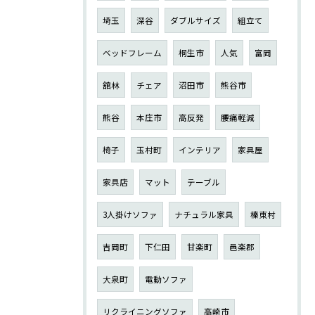
埼玉
深谷
ダブルサイズ
組立て
ベッドフレーム
桐生市
人気
富岡
舘林
チェア
沼田市
熊谷市
熊谷
本庄市
高反発
腰痛軽減
椅子
玉村町
インテリア
家具屋
家具店
マット
テーブル
3人掛けソファ
ナチュラル家具
榛東村
吉岡町
下仁田
甘楽町
邑楽郡
大泉町
電動ソファ
リクライニングソファ
高崎市