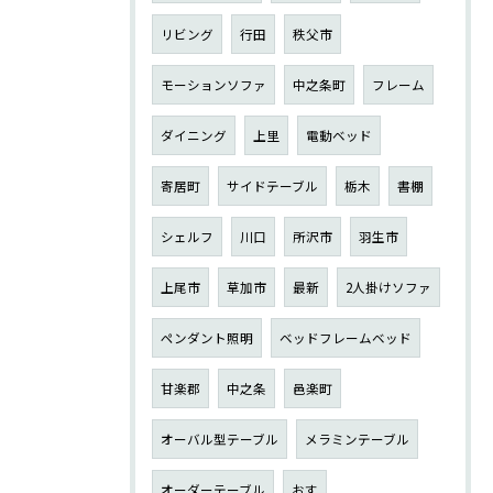
リビング
行田
秩父市
モーションソファ
中之条町
フレーム
ダイニング
上里
電動ベッド
寄居町
サイドテーブル
栃木
書棚
シェルフ
川口
所沢市
羽生市
上尾市
草加市
最新
2人掛けソファ
ペンダント照明
ベッドフレームベッド
甘楽郡
中之条
邑楽町
オーバル型テーブル
メラミンテーブル
オーダーテーブル
おす