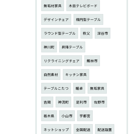
無垢材家具
木目テレビボード
デザインチェア
楕円型テーブル
ラウンド型テーブル
秩父
深谷市
神川町
昇降テーブル
リクライニングチェア
館林市
自然素材
キッチン家具
テーブルこたつ
暖卓
無垢家具
吉岡
神流町
足利市
佐野市
栃木県
小山市
宇都宮
ネットショップ
全国配送
配送設置