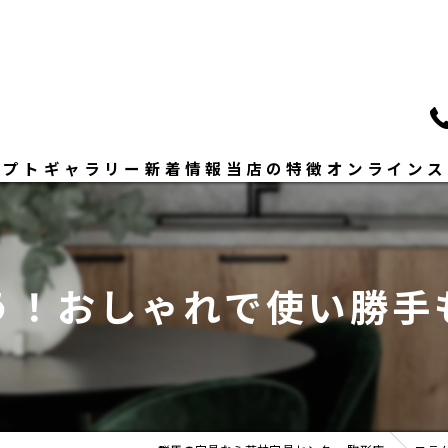
セプト
ギャラリー
新着情報
当店の特徴
オンラインス
いさつ
ソファー
ダイニングセット
う！おしゃれで使い勝手
ベッド
修理
おしゃれ