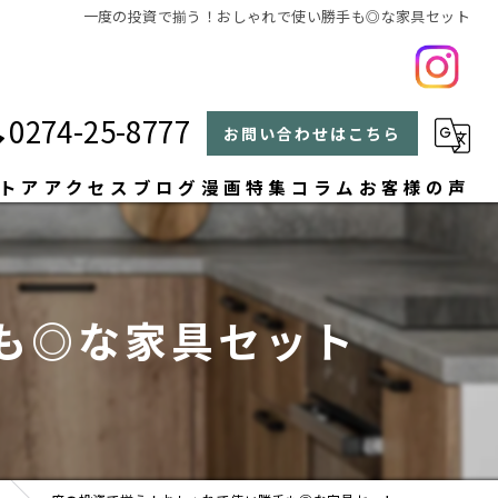
一度の投資で揃う！おしゃれで使い勝手も◎な家具セット
0274-25-8777
お問い合わせはこちら
トア
アクセス
ブログ
漫画特集
コラム
お客様の声
よくある質問
も◎な家具セット