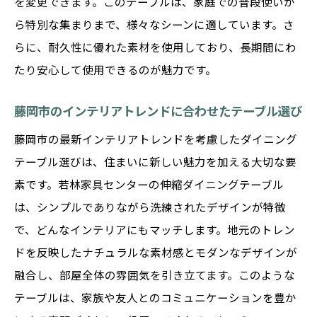
を変更できます。このテーブルは、家庭での普段使いか
法
ら特別な集まりまで、様々なシーンに適しています。さ
シーンに応じて変化するテーブルの魅力
らに、耐久性に優れた素材を使用しており、長期間にわ
藤岡市の様々なインテリアにマッチするデ
たり安心して使用できるのが魅力です。
ザイン
ライフスタイルに合わせたサイズ調整のコ
藤岡市のインテリアトレンドに合わせたテーブル選び
ツ
藤岡市の最新インテリアトレンドを考慮したダイニング
藤岡市の住宅事情を考慮したテーブル選び
テーブル選びは、住まいに新しい魅力を加える大切な要
多機能ダイニングテーブルで暮らしを豊か
素です。若林家具センターの伸縮ダイニングテーブル
に
は、シンプルでありながら洗練されたデザインが特徴
若林家具センターが提案するダイニングテーブ
で、どんなインテリアにもマッチします。地元のトレン
ルの選び方
ドを反映したナチュラルな素材感とモダンなデザインが
融合し、部屋全体の雰囲気を引き立てます。このような
プロが教える理想的なダイニングテーブル
テーブルは、家族や友人とのコミュニケーションを豊か
の見つけ方