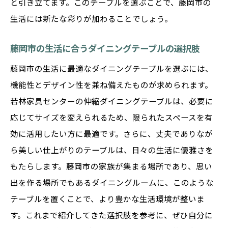
と引き立てます。このテーブルを選ぶことで、藤岡市の
藤岡市の家族が集う場所を豊かにするテー
生活には新たな彩りが加わることでしょう。
ブル
友人を招くための完璧なダイニングテーブル選
藤岡市の生活に合うダイニングテーブルの選択肢
び
藤岡市の生活に最適なダイニングテーブルを選ぶには、
パーティーにも対応する大人数対応テーブ
機能性とデザイン性を兼ね備えたものが求められます。
ル
若林家具センターの伸縮ダイニングテーブルは、必要に
藤岡市での社交を楽しむためのテーブル選
応じてサイズを変えられるため、限られたスペースを有
択
効に活用したい方に最適です。さらに、丈夫でありなが
多様なシーンに活用できるテーブルの選び
ら美しい仕上がりのテーブルは、日々の生活に優雅さを
方
もたらします。藤岡市の家族が集まる場所であり、思い
藤岡市の友人との楽しい時間を彩るテーブ
出を作る場所でもあるダイニングルームに、このような
ル
テーブルを置くことで、より豊かな生活環境が整いま
す。これまで紹介してきた選択肢を参考に、ぜひ自分に
エンターテイメントにも最適なダイニング