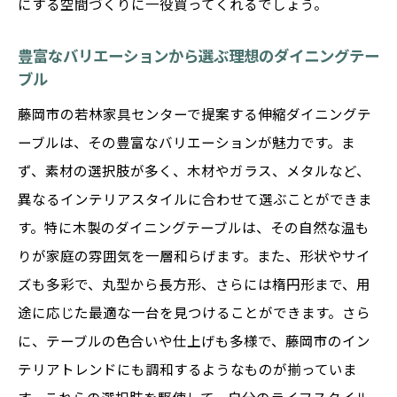
にする空間づくりに一役買ってくれるでしょう。
藤岡市の家庭に合ったテーブル選びのポイ
ント
豊富なバリエーションから選ぶ理想のダイニングテー
素材やデザインにこだわった選択術
ブル
若林家具センターのおすすめダイニングテ
藤岡市の若林家具センターで提案する伸縮ダイニングテ
ーブル
ーブルは、その豊富なバリエーションが魅力です。ま
藤岡市の空間に調和するテーブル選び
ず、素材の選択肢が多く、木材やガラス、メタルなど、
長く使えるダイニングテーブルの選定基準
異なるインテリアスタイルに合わせて選ぶことができま
群馬県藤岡市で人気の伸縮ダイニングテーブル
す。特に木製のダイニングテーブルは、その自然な温も
の魅力
りが家庭の雰囲気を一層和らげます。また、形状やサイ
ズも多彩で、丸型から長方形、さらには楕円形まで、用
実用性とデザイン性を兼ね備えたテーブル
途に応じた最適な一台を見つけることができます。さら
の特徴
に、テーブルの色合いや仕上げも多様で、藤岡市のイン
藤岡市での人気の理由とは
テリアトレンドにも調和するようなものが揃っていま
友人や家族を招くパーティーで活躍するテ