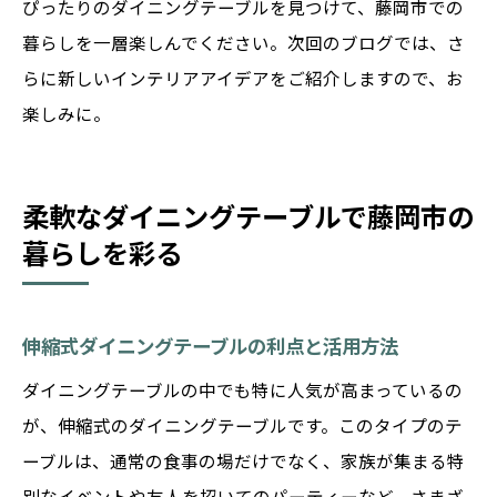
ぴったりのダイニングテーブルを見つけて、藤岡市での
テーブル
暮らしを一層楽しんでください。次回のブログでは、さ
温かみのあるデザインで人を招くテーブル
らに新しいインテリアアイデアをご紹介しますので、お
藤岡市のインテリアに合うダイニングテーブル
楽しみに。
の探し方
地域のインテリアスタイルにマッチするテ
ーブル
柔軟なダイニングテーブルで藤岡市の
藤岡市のトレンドを取り入れたテーブル選
暮らしを彩る
び
個々の家庭スタイルに合わせたテーブル提
伸縮式ダイニングテーブルの利点と活用方法
案
藤岡市でのインテリアに映えるテーブル選
ダイニングテーブルの中でも特に人気が高まっているの
択
が、伸縮式のダイニングテーブルです。このタイプのテ
ーブルは、通常の食事の場だけでなく、家族が集まる特
長年使えるお気に入りのテーブルを見つけ
別なイベントや友人を招いてのパーティーなど、さまざ