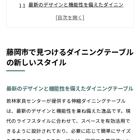
最新のデザインと機能性を備えたダイニン
グテーブル
藤岡市のインテリアトレンドに合わせたテ
ーブル選び
豊富なバリエーションから選ぶ理想のダイ
藤岡市で見つけるダイニングテーブル
ニングテーブル
の新しいスタイル
藤岡市の家庭に最適なスペース活用術
ダイニングテーブルで彩る藤岡市の暮らし
最新のデザインと機能性を備えたダイニングテーブル
藤岡市の生活に合うダイニングテーブルの
若林家具センターが提供する伸縮ダイニングテーブル
選択肢
は、最新のデザインと機能性を兼ね備えた逸品です。現
柔軟なダイニングテーブルで藤岡市の暮らしを
代のライフスタイルに合わせて、スペースを有効活用で
彩る
きるように設計されており、必要に応じて簡単にサイズ
伸縮式ダイニングテーブルの利点と活用方