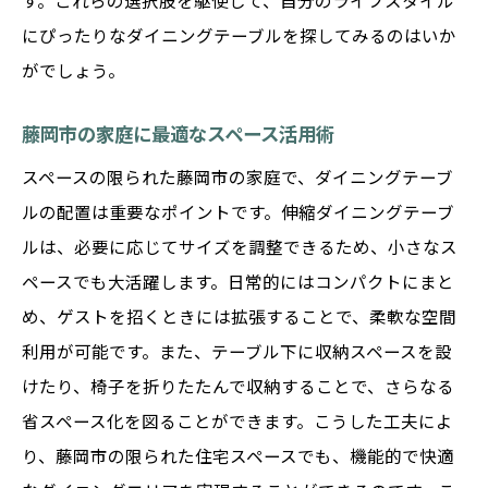
す。これらの選択肢を駆使して、自分のライフスタイル
ーブル
にぴったりなダイニングテーブルを探してみるのはいか
藤岡市の住まいに馴染むナチュラルデザイ
がでしょう。
ン
シンプルな操作でサイズ調整可能なテーブ
藤岡市の家庭に最適なスペース活用術
ル
スペースの限られた藤岡市の家庭で、ダイニングテーブ
藤岡市のライフスタイルにフィットするテ
ルの配置は重要なポイントです。伸縮ダイニングテーブ
ーブル選び
ルは、必要に応じてサイズを調整できるため、小さなス
食卓を華やかにするダイニングテーブルの機能
ペースでも大活躍します。日常的にはコンパクトにまと
性
め、ゲストを招くときには拡張することで、柔軟な空間
毎日の食事を特別にするテーブルの秘密
利用が可能です。また、テーブル下に収納スペースを設
けたり、椅子を折りたたんで収納することで、さらなる
藤岡市で機能性を追求したテーブル選び
省スペース化を図ることができます。こうした工夫によ
収納力抜群のテーブルでスッキリ空間
り、藤岡市の限られた住宅スペースでも、機能的で快適
快適な食事空間を演出するテーブル