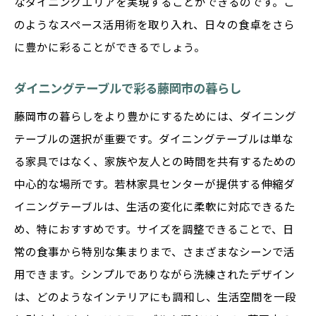
なダイニングエリアを実現することができるのです。こ
藤岡市の家庭で支持される機能性の理由
のようなスペース活用術を取り入れ、日々の食卓をさら
洗練されたデザインと機能で食卓をアップ
に豊かに彩ることができるでしょう。
グレード
ダイニングテーブルで創る藤岡市の居心地良い
ダイニングテーブルで彩る藤岡市の暮らし
空間
藤岡市の暮らしをより豊かにするためには、ダイニング
心地よい空間づくりのキーポイント
テーブルの選択が重要です。ダイニングテーブルは単な
藤岡市でのリラックスした生活を実現する
る家具ではなく、家族や友人との時間を共有するための
テーブル配置
中心的な場所です。若林家具センターが提供する伸縮ダ
ダイニングテーブルがもたらす居心地の良
イニングテーブルは、生活の変化に柔軟に対応できるた
さ
め、特におすすめです。サイズを調整できることで、日
常の食事から特別な集まりまで、さまざまなシーンで活
藤岡市の家庭にぴったりなテーブルレイア
用できます。シンプルでありながら洗練されたデザイン
ウト
は、どのようなインテリアにも調和し、生活空間を一段
快適なダイニングスペースを作る家具選び