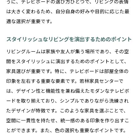
うに、テレビボードの選び方ひとつで、リビングの表情
収納力のあるテレビボードの重要性
は大きく変わるため、自分自身の好みや目的に応じた最
整理整頓を助けるデザインのポイント
適な選択が重要です。
若林家具センターの収納力重視の商品紹介
スタイリッシュなリビングを演出するためのポイント
収納スペースを最大限に活用する方法
リビングルームは家族や友人が集う場所であり、その空
テレビボードで部屋をすっきり見せる工夫
間をスタイリッシュに演出するためのポイントとして、
群馬県館林市で選ぶ高機能デザイン
家具選びが重要です。特に、テレビボードは部屋全体の
木製の温かみを感じるテレビボードの選び方
印象を左右する重要な要素です。若林家具センターで
木製テレビボードの魅力とその特徴
は、デザイン性と機能性を兼ね備えたモダンなテレビボ
自然素材がもたらす落ち着きのある空間
ードを取り揃えており、シンプルでありながら洗練され
若林家具センターのおすすめ木製デザイン
たデザインが特徴です。このような家具を選ぶことで、
空間に一貫性を持たせ、統一感のある印象を作り出すこ
温かみのあるインテリアの作り方
とができます。また、色の選択も重要なポイントです。
木製テレビボードで居心地の良い部屋に