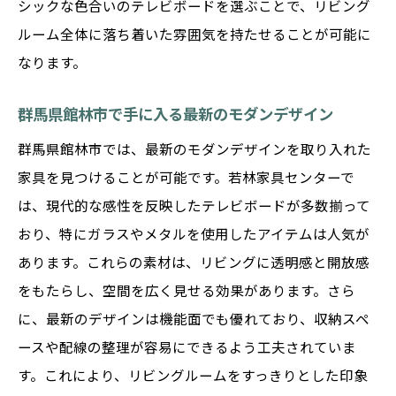
シックな色合いのテレビボードを選ぶことで、リビング
館林市で見つける温かみのあるデザイン
ルーム全体に落ち着いた雰囲気を持たせることが可能に
群馬県館林市でテレビボードを選ぶ際のポイン
なります。
ト
選び方で変わるインテリアの雰囲気
群馬県館林市で手に入る最新のモダンデザイン
群馬県館林市のインテリアトレンドとは
群馬県館林市では、最新のモダンデザインを取り入れた
若林家具センターでの選択肢の多様性
家具を見つけることが可能です。若林家具センターで
地域特性を考慮したデザイン選び
は、現代的な感性を反映したテレビボードが多数揃って
選び方のコツと注意点
おり、特にガラスやメタルを使用したアイテムは人気が
あります。これらの素材は、リビングに透明感と開放感
理想のテレビボードを見つけるために
をもたらし、空間を広く見せる効果があります。さら
若林家具センターのテレビボードで理想の空間
に、最新のデザインは機能面でも優れており、収納スペ
作り
ースや配線の整理が容易にできるよう工夫されていま
理想の空間を実現する若林家具センターの
す。これにより、リビングルームをすっきりとした印象
提案