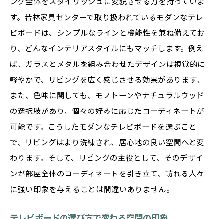
ング全体をスタイリッシュに変貌させる力を持っていま
若林家具センターのテレビボードの特徴
す。若林家具センターで取り扱われているモダンなテレ
デザインと機能性を両立させる選び方
ビボードは、シンプルなラインと機能性を兼ね備えてお
最新のトレンドに基づいたおしゃれな選択
り、どんなインテリアスタイルにもマッチします。例え
肢
ば、ガラスとメタルを組み合わせたデザインは視覚的に
スタイリッシュなテレビボードの具体例
軽やかで、リビングを広く感じさせる効果があります。
若林家具センターの人気商品とその魅力
また、色味に関しても、モノトーンやナチュラルウッド
館林市で見つける特別なスタイル
の選択肢があり、個々の好みに応じたコーディネートが
可能です。こうしたモダンなテレビボードを選ぶこと
ガラスとメタルが織りなす現代的なテレビボー
で、リビングはより洗練され、居心地の良い空間へと変
ドデザイン
わります。そして、リビングの主役として、そのデザイ
ガラスとメタルの特徴とその魅力
ンが部屋全体のコーディネートを引き立て、訪れる人々
現代的デザインがもたらす新しい空間
に強い印象を与えることは間違いありません。
テレビボードにおける素材選びのポイント
若林家具センターの現代的なデザイン紹介
テレビボードの選び方で変わる空間の印象