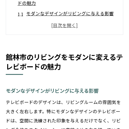
ドの魅力
モダンなデザインがリビングに与える影響
テレビボードの選び方で変わる空間の印象
スタイリッシュなリビングを演出するため
のポイント
群馬県館林市で手に入る最新のモダンデザ
館林市のリビングをモダンに変えるテ
イン
レビボードの魅力
若林家具センターのおすすめモダンテレビ
ボード
モダンなデザインがリビングに与える影響
モダンと機能性を兼ね備えたデザインの秘
テレビボードのデザインは、リビングルームの雰囲気を
訣
大きく左右します。特にモダンなデザインのテレビボー
若林家具センターで見つけるスタイリッシュな
ドは、空間に洗練された印象を与えるだけでなく、リビ
テレビボード