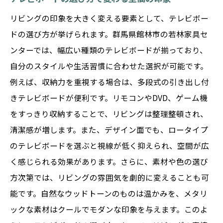
ガラスとメタルの組み合わせの相性
リビングの印象を大きく変える要素として、テレビボー
群馬県館林市で選ぶデザインの多様性
ドの選び方が挙げられます。群馬県館林市の若林家具セ
シンプルで洗練されたテレビボードでお部屋を
ンターでは、幅広い種類のテレビボードが揃っており、
格上げ
自分のスタイルや生活習慣に合わせた選択が可能です。
シンプルなデザインが持つ魅力
例えば、収納力を重視する場合は、多段式の引き出し付
きテレビボードが便利です。リモコンやDVD、ゲーム機
洗練されたデザインの選び方
をすっきり収納することで、リビングは整理整頓され、
若林家具センターのシンプルなデザイン特
清潔感が増します。また、デザイン面でも、ロータイプ
集
のテレビボードを選ぶと視線が低く抑えられ、空間が広
シンプルさが与えるおしゃれな雰囲気
く感じられる効果があります。さらに、素材や色の選び
テレビボードで洗練された空間を実現
方次第では、リビングの雰囲気を劇的に変えることも可
館林市のインテリアトレンドに応じた選択
能です。自然なウッドトーンのものは温かみを、メタリ
収納力抜群！若林家具センターのテレビボード
ックな素材はクールでモダンな印象を与えます。このよ
の実力