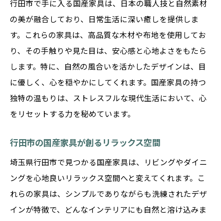
行田市で手に入る国産家具は、日本の職人技と自然素材
行田市で見つける伝統技術を活かした家具
の美が融合しており、日常生活に深い癒しを提供しま
国産家具のクラフトマンシップを知る旅
す。これらの家具は、高品質な木材や布地を使用してお
行田市の職人と作る特別な家具体験
り、その手触りや見た目は、安心感と心地よさをもたら
国産家具の歴史と行田市での継承
します。特に、自然の風合いを活かしたデザインは、目
国産家具がもたらす行田市での豊かな暮らし
に優しく、心を穏やかにしてくれます。国産家具の持つ
国産家具で実現する快適で豊かな生活
独特の温もりは、ストレスフルな現代生活において、心
行田市の住まいをアップグレードする家具
をリセットする力を秘めています。
選び
行田市の国産家具が創るリラックス空間
国産家具とともに過ごす贅沢な暮らし
行田市で感じる家具の暖かさと安心感
埼玉県行田市で見つかる国産家具は、リビングやダイニ
ングを心地良いリラックス空間へと変えてくれます。こ
国産家具による心地よい生活空間の作り方
れらの家具は、シンプルでありながらも洗練されたデザ
行田市でのパートナー家具としての国産家
インが特徴で、どんなインテリアにも自然と溶け込みま
具