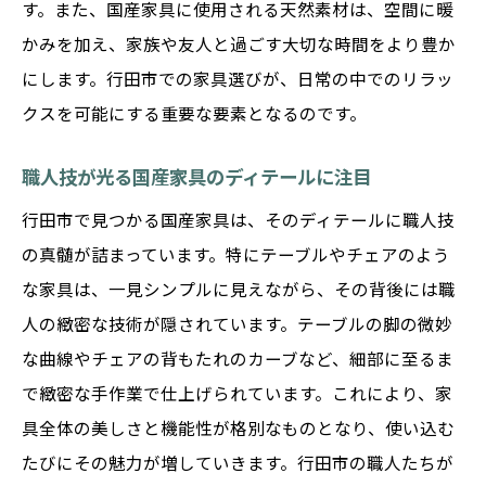
す。また、国産家具に使用される天然素材は、空間に暖
行田市の国産家具が織りなす快適な生活空間
かみを加え、家族や友人と過ごす大切な時間をより豊か
行田市での快適な暮らしを支える国産家具
にします。行田市での家具選びが、日常の中でのリラッ
国産家具で叶える理想の生活空間
クスを可能にする重要な要素となるのです。
行田市の暮らしを豊かにする家具選びのポ
イント
職人技が光る国産家具のディテールに注目
国産家具を取り入れた快適なインテリア
行田市で見つかる国産家具は、そのディテールに職人技
行田市での生活を彩る家具デザイン
の真髄が詰まっています。特にテーブルやチェアのよう
な家具は、一見シンプルに見えながら、その背後には職
国産家具で充実した住まいの実現へ
人の緻密な技術が隠されています。テーブルの脚の微妙
国産家具で彩る行田市の住まいへのこだわり
な曲線やチェアの背もたれのカーブなど、細部に至るま
行田市で見つける国産家具のデザインバリ
で緻密な手作業で仕上げられています。これにより、家
エーション
具全体の美しさと機能性が格別なものとなり、使い込む
こだわりの国産家具で作るオリジナル空間
たびにその魅力が増していきます。行田市の職人たちが
行田市の住まいに国産家具を取り入れる理