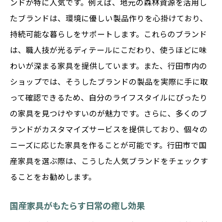
洗練された空間を実現する国産家具の選び
ンドが特に人気です。例えば、地元の森林資源を活用し
方
たブランドは、環境に優しい製品作りを心掛けており、
持続可能な暮らしをサポートします。これらのブランド
行田市の住まいにマッチする家具コーディ
は、職人技が光るディテールにこだわり、使うほどに味
ネート
わいが深まる家具を提供しています。また、行田市内の
国産家具で作る上質なリビング空間
ショップでは、そうしたブランドの製品を実際に手に取
行田市で手に入る家具で完成するモダンな
って確認できるため、自分のライフスタイルにぴったり
部屋
の家具を見つけやすいのが魅力です。さらに、多くのブ
国産家具を使ったスタイリッシュなインテ
ランドがカスタマイズサービスを提供しており、個々の
リア
ニーズに応じた家具を作ることが可能です。行田市で国
行田市で選ぶ家具による住まいの高級感
産家具を選ぶ際は、こうした人気ブランドをチェックす
日本の職人技が光る行田市の国産家具を探る
ることをお勧めします。
行田市で体感する日本の職人技の魅力
国産家具がもたらす日常の癒し効果
職人が手掛ける心温まる国産家具