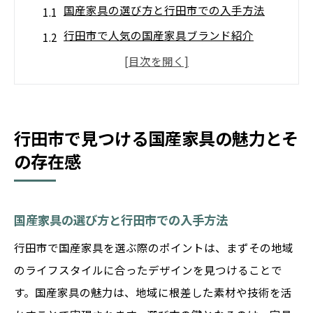
国産家具の選び方と行田市での入手方法
行田市で人気の国産家具ブランド紹介
国産家具がもたらす日常の癒し効果
行田市の国産家具が創るリラックス空間
職人技が光る国産家具のディテールに注目
行田市で見つける国産家具の魅力とそ
行田市での国産家具購入のポイント
の存在感
国産家具が創り出す行田市の癒し空間とは
自然素材を活かした国産家具の特徴
行田市の住宅に最適な国産家具の選定
国産家具の選び方と行田市での入手方法
国産家具で実現する和モダンな空間作り
行田市で国産家具を選ぶ際のポイントは、まずその地域
行田市のライフスタイルに合う家具選び
のライフスタイルに合ったデザインを見つけることで
国産家具で彩る心地よい住まいの提案
す。国産家具の魅力は、地域に根差した素材や技術を活
温もりある空間を演出する家具の配置術