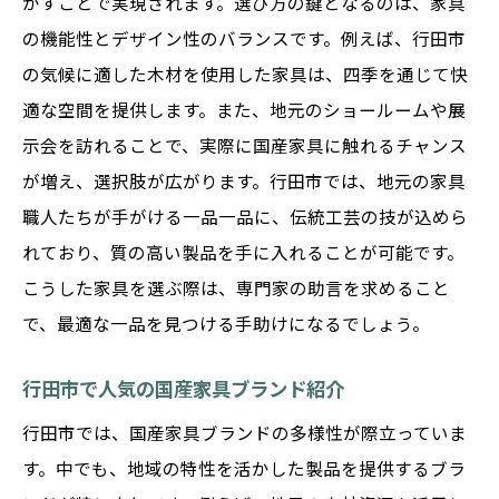
かすことで実現されます。選び方の鍵となるのは、家具
の機能性とデザイン性のバランスです。例えば、行田市
埼玉県行田市で手に入るおしゃれな国産家具の
の気候に適した木材を使用した家具は、四季を通じて快
秘密
適な空間を提供します。また、地元のショールームや展
行田市で探すユニークな国産家具デザイン
示会を訪れることで、実際に国産家具に触れるチャンス
おしゃれなインテリアを作る国産家具の魅
が増え、選択肢が広がります。行田市では、地元の家具
力
職人たちが手がける一品一品に、伝統工芸の技が込めら
行田市の国産家具ショップおすすめ情報
れており、質の高い製品を手に入れることが可能です。
トレンドを押さえた国産家具の選び方
こうした家具を選ぶ際は、専門家の助言を求めること
行田市で見つかる個性的な家具の選定
で、最適な一品を見つける手助けになるでしょう。
国産家具の美しさを引き立てるインテリア
コーディネート
行田市で人気の国産家具ブランド紹介
行田市の国産家具で叶える洗練された住まいの
行田市では、国産家具ブランドの多様性が際立っていま
提案
す。中でも、地域の特性を活かした製品を提供するブラ