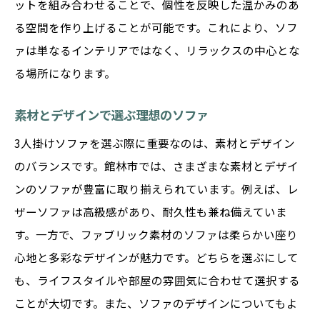
ットを組み合わせることで、個性を反映した温かみのあ
ネート
る空間を作り上げることが可能です。これにより、ソフ
お部屋の雰囲気に合ったソファ選び
ァは単なるインテリアではなく、リラックスの中心とな
館林市のソファ展覧会でインスピレーショ
る場所になります。
ンを
自分にぴったりのソファ探しのステップ
素材とデザインで選ぶ理想のソファ
多彩なスタイルの3人掛けソファが揃う館林市の
3人掛けソファを選ぶ際に重要なのは、素材とデザイン
魅力
のバランスです。館林市では、さまざまな素材とデザイ
館林市で見つかる豊富なソファスタイル
ンのソファが豊富に取り揃えられています。例えば、レ
個性溢れる3人掛けソファの数々
ザーソファは高級感があり、耐久性も兼ね備えていま
多彩なデザインで選ぶ館林市のソファ
す。一方で、ファブリック素材のソファは柔らかい座り
個性的なインテリアを演出するソファ選び
心地と多彩なデザインが魅力です。どちらを選ぶにして
も、ライフスタイルや部屋の雰囲気に合わせて選択する
館林市のショップで探す理想のソファ
ことが大切です。また、ソファのデザインについてもよ
お気に入りのスタイルを見つけるヒント