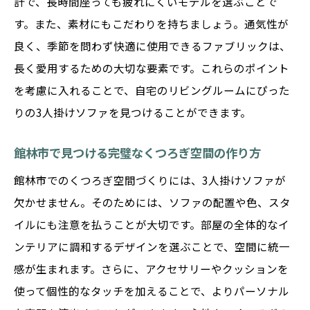
計で、長時間座っても疲れにくいモデルを選ぶことで
素材別に見るおすすめの3人掛けソファ
す。また、素材にもこだわりを持ちましょう。通気性が
デザインで決める！館林市のソファ事情
良く、季節を問わず快適に使用できるファブリックは、
ライフスタイルに合ったソファ選びのポイ
長く愛用するための大切な要素です。これらのポイント
ント
を考慮に入れることで、自宅のリビングルームにぴった
りの3人掛けソファを見つけることができます。
館林市で見つける！3人掛けソファの最新トレン
ドを探る
館林市で見つける完璧なくつろぎ空間の作り方
今注目の3人掛けソファトレンド特集
館林市でのくつろぎ空間づくりには、3人掛けソファが
館林市で話題のソファスタイルをチェック
欠かせません。そのためには、ソファの配置や色、スタ
最新デザインの3人掛けソファの魅力
イルにも注意を払うことが大切です。部屋の全体的なイ
トレンドを押さえたソファ選びのポイント
ンテリアに調和するデザインを選ぶことで、空間に統一
館林市で先取り！最新ソファデザイン
感が生まれます。さらに、アクセサリーやクッションを
ソファ選びに新風！最新トレンドを解説
使って個性的なタッチを加えることで、よりパーソナル
座り心地抜群！館林市で手に入れるべき3人掛け