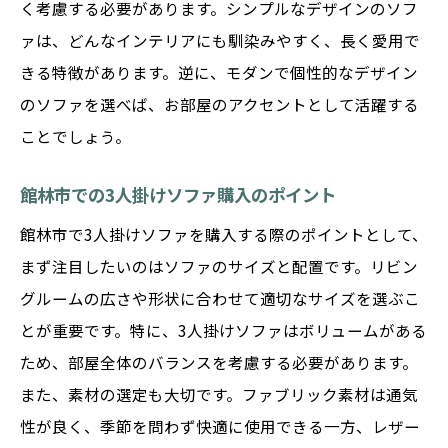
く考慮する必要があります。シンプルなデザインのソフ
デザイン性と機能性を兼ね備えた館林市の3人掛
ァは、どんなインテリアにも馴染みやすく、長く愛用で
けソファ
きる特徴があります。逆に、モダンで個性的なデザイン
機能美を追求したソファの選び方
のソファを選べば、お部屋のアクセントとして活躍する
デザインと機能が融合したソファの魅力
ことでしょう。
館林市での購入におすすめな機能的ソファ
館林市での3人掛けソファ購入のポイント
美しいデザインを持つ実用的なソファ
機能性を重視したソファ選びのポイント
館林市で3人掛けソファを購入する際のポイントとして、
まず注目したいのはソファのサイズと配置です。リビン
館林市で叶えるデザイン性と機能性の両立
グルームの広さや形状に合わせて適切なサイズを選ぶこ
館林市の3人掛けソファでリビングをおしゃれに
とが重要です。特に、3人掛けソファはボリュームがある
演出
ため、部屋全体のバランスを考慮する必要があります。
おしゃれなリビングを演出するソファの選
また、素材の選定も大切です。ファブリック素材は通気
び方
性が良く、季節を問わず快適に使用できる一方、レザー
館林市で選ぶスタイリッシュなソファ