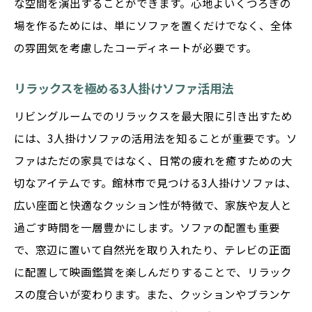
な空間を演出することができます。心地よいくつろぎの
ソファ
場を作るためには、単にソファを置くだけでなく、全体
最高の座り心地を追求したソファとは
の雰囲気を考慮したコーディネートが必要です。
館林市で手に入れる快適なソファの選び方
リラックスを極める3人掛けソファ活用法
座り心地の良いソファで生活を豊かに
リビングルームでのリラックスを最大限に引き出すため
実際に試して感じる座り心地の違い
には、3人掛けソファの活用法を知ることが重要です。ソ
館林市のおすすめ3人掛けソファ
ファはただの家具ではなく、日常の疲れを癒すための大
座り心地を科学する！ソファ選びの基準
切なアイテムです。館林市で見つける3人掛けソファは、
群馬・館林市でお部屋に合う3人掛けソファ探し
広い座面と快適なクッション性が特徴で、家族や友人と
の旅
過ごす時間を一層豊かにします。ソファの配置も重要
館林市でのソファ選びの旅へ出かけよう
で、窓辺に置いて自然光を取り入れたり、テレビの正面
お部屋にピッタリのソファを見つける方法
に配置して映画鑑賞を楽しんだりすることで、リラック
スの度合いが変わります。また、クッションやブランケ
館林市で叶える理想のインテリアコーディ