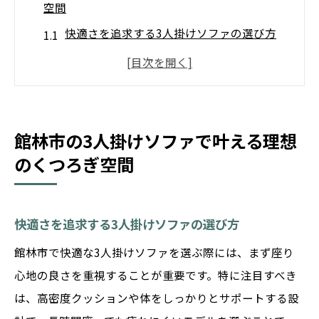
空間
快適さを追求する3人掛けソファの選び方
館林市で見つける完璧なくつろぎ空間の作
り方
リラックスを極める3人掛けソファ活用法
素材とデザインで選ぶ理想のソファ
館林市の3人掛けソファで叶える理想
館林市での3人掛けソファ購入のポイント
のくつろぎ空間
心地よい空間への一歩、ソファ選びの秘訣
3人掛けソファ選びのポイントを群馬・館林で解
快適さを追求する3人掛けソファの選び方
説
館林市で快適な3人掛けソファを選ぶ際には、まず座り
必見！館林市でのソファ選びの基本
心地の良さを重視することが重要です。特に注目すべき
3人掛けソファ選びで失敗しないために
は、高密度クッションや体をしっかりとサポートする設
プロが教える館林市でのソファ選びのコツ