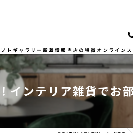
セプト
ギャラリー
新着情報
当店の特徴
オンラインス
いさつ
ソファー
ダイニングセット
！インテリア雑貨でお
ベッド
修理
おしゃれ