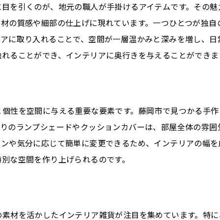
に目を引くのが、地元の職人が手掛けるアイテムです。その魅
藤岡市の雑貨店巡りでインスパイアされる新しい暮らし
素材の質感や細部の仕上げに現れています。一つひとつが独自
藤岡市のおすすめ雑貨店リスト
リアに取り入れることで、空間が一層温かみと深みを増し、日
雑貨店巡りで見つける新しいインテリア
触れることができ、インテリアに奥行きを与えることができま
インスパイアを受ける雑貨選びのコツ
藤岡市で発見する新しい暮らしの提案
雑貨店で見つける暮らしのアイデア
と個性を空間に与える重要な要素です。藤岡市で見つかる手作
藤岡市の街歩きでインテリアを探す
作りのランプシェードやクッションカバーは、部屋全体の雰囲
ズンや気分に応じて簡単に変更できるため、インテリアの幅を
特別な空間を作り上げられるのです。
の素材を活かしたインテリア雑貨が注目を集めています。特に