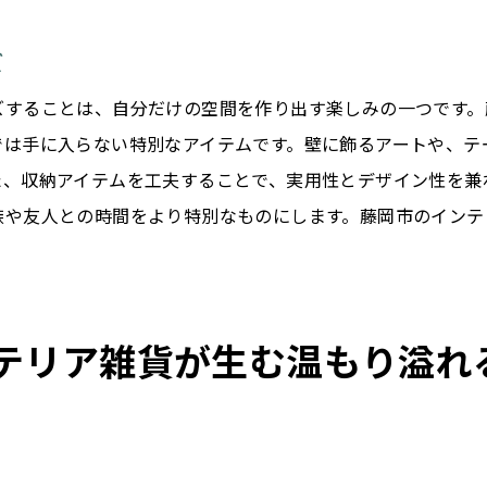
パーソナライズされた空間作りのヒント
ズ
藤岡市で見つかる特別なインテリアアイテム
インテリアに個性を加える方法
ズすることは、自分だけの空間を作り出す楽しみの一つです。
藤岡市の雑貨で唯一無二の空間を創る
では手に入らない特別なアイテムです。壁に飾るアートや、テ
た、収納アイテムを工夫することで、実用性とデザイン性を兼
特別な空間を演出する藤岡市のアイテム
族や友人との時間をより特別なものにします。藤岡市のインテ
インテリア雑貨が紡ぐ藤岡市の歴史と自然の調和
歴史を感じるインテリアアイテムの魅力
自然と調和したデザインの選び方
藤岡市の歴史を物語る雑貨を活用
テリア雑貨が生む温もり溢れ
自然を思わせるインテリアの提案
藤岡市の文化を取り入れたインテリア
歴史と自然の調和を感じる部屋作り