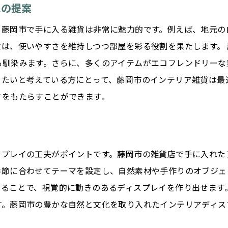
ムの提案
藤岡市の歴史を感じるデザインアイテム
、藤岡市で手に入る雑貨は非常に魅力的です。例えば、地元の
古き良きものと新しいものの調和
貨は、使いやすさを維持しつつ部屋を彩る役割を果たします。
伝統技術を活かした現代インテリア
も馴染みます。さらに、多くのアイテムがエコフレンドリーな
心を豊かにする藤岡市のユニークなインテリア雑貨の世界
りたいと考えている方にとって、藤岡市のインテリア雑貨は最
ユニークなデザインが光る藤岡市の雑貨
さをもたらすことができます。
個性を引き立てるインテリアアイテム
珍しいデザインで部屋を彩る方法
藤岡市限定のインテリア雑貨とは
スプレイの工夫がポイントです。藤岡市の雑貨店で手に入れた
ユニークな雑貨選びで心を豊かに
季節に合わせてテーマを設定し、自然素材や手作りのオブジェ
藤岡市の雑貨で個性を表現する
せることで、視覚的に動きのあるディスプレイを作り出せます
藤岡市で見つける、自分だけの特別なインテリア空間作り
す。藤岡市の豊かな自然と文化を取り入れたインテリアディス
自分らしさを表現する藤岡市の雑貨