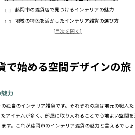
藤岡市の雑貨店で見つけるインテリアの魅力
地域の特色を活かしたインテリア雑貨の選び方
藤岡市ならではのデザインスタイルを発見
日常生活に溶け込むインテリアアイテムの提案
個性的なディスプレイで空間に彩りを
貨で始める空間デザインの旅
インテリア雑貨でお部屋をカスタマイズ
地元職人の手作りインテリア雑貨が生む温もり溢れる暮ら
藤岡市の職人技が光るアイテム
の魅力
手作り雑貨で作る心地よい空間
その独自のインテリア雑貨です。それぞれの店は地元の職人た
地元の素材を活かしたインテリアとは
したアイテムが多く、部屋に取り入れることで心地よい空間を
手作りの魅力をインテリアに取り入れる
ります。これが藤岡市のインテリア雑貨の魅力と言えるでしょ
温かみを感じる藤岡市の職人雑貨