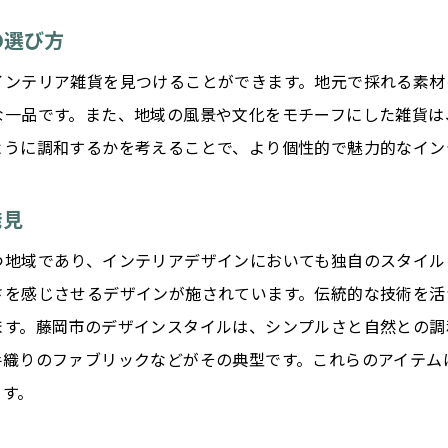
ハンドメイド雑貨で部屋を豊かに
の選び方
藤岡市の自然を感じるインテリア雑貨で日常を彩るヒント
インテリア雑貨を見つけることができます。地元で採れる素材
自然素材を使ったインテリアの提案
な一品です。また、地域の風景や文化をモチーフにした雑貨は
藤岡市の自然を表現した雑貨の選び方
ように調和するかを考えることで、より個性的で魅力的なイン
インテリアに自然のエッセンスを加える
四季を感じる藤岡市のインテリア雑貨
発見
自然と調和するインテリアアイディア
つ地域であり、インテリアデザインにおいても独自のスタイル
日常に自然の風を吹き込む雑貨
さを感じさせるデザインが施されています。伝統的な技術を活
伝統と現代が交錯する藤岡市のインテリア雑貨の魅力
ます。藤岡市のデザインスタイルは、シンプルさと自然との調
手織りのファブリックなどがその典型です。これらのアイテム
藤岡市の伝統工芸を取り入れたインテリア
ます。
モダンデザインと伝統の融合を楽しむ
伝統的な手法で作られた現代的な雑貨