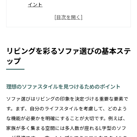
イント
サイズと配置を考慮した完璧なレイアウト
素材選びで決まるソファの耐久性
カラーコーディネートで部屋全体を統一
予算に合った最適なソファを選び出す
リビングを彩るソファ選びの基本ステ
ップ
長く使えるソファのお手入れ方法
生活スタイルに合ったソファがもたらす快適空
間
理想のソファスタイルを見つけるためのポイント
家族構成に合わせたソファの選び方
ソファ選びはリビングの印象を決定づける重要な要素で
ペットや子供がいても安心な素材選び
す。まず、自分のライフスタイルを考慮して、どのよう
リラックスできるソファの形状とは
な機能が必要かを明確にすることが大切です。例えば、
収納機能付きソファでスペースを有効活用
家族が多く集まる空間には多人数が座れるL字型のソフ
仕事と趣味にマッチしたソファの使い方