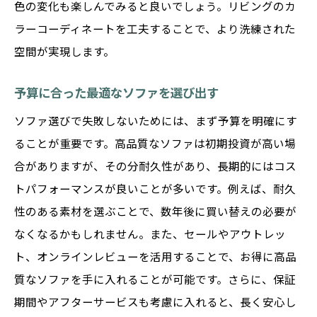
色の変化も楽しんでみると良いでしょう。リビングのカ
家具全体のバランスを考えた配置の工夫
ラーコーディネートを工夫することで、より洗練された
照明とソファで演出する空間の質感
空間が実現します。
アートピースとしてのソファの選び方
予算に合った最適なソファを選び出す
インテリアテーマに合ったソファで魅力を
ソファ選びで失敗しないためには、まず予算を明確にす
引き出す
ることが重要です。高品質なソファは初期投資が高い場
快適とおしゃれを両立するソファ選びのコツ
合がありますが、その分耐久性があり、長期的にはコス
座り心地を追求したソファの選び方
トパフォーマンスが良いことが多いです。例えば、耐久
おしゃれと快適さを両立する素材の選択
性のある素材を選ぶことで、数年後に買い替えの必要が
デザインと実用性を兼ね備えたソファ
なくなるかもしれません。また、セールやアウトレッ
日常の手入れが簡単なソファのポイント
ト、オンラインレビューを活用することで、お得に高品
季節ごとに楽しむソファの装い方
質なソファを手に入れることが可能です。さらに、保証
家族全員が満足するソファ選びの秘訣
期間やアフターサービスも考慮に入れると、長く安心し