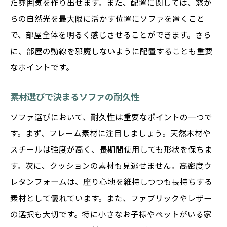
た雰囲気を作り出せます。また、配置に関しては、窓か
家族やゲストに合わせたレイアウト変更
らの自然光を最大限に活かす位置にソファを置くこと
季節やイベントに応じた配置替えのテクニ
で、部屋全体を明るく感じさせることができます。さら
ック
に、部屋の動線を邪魔しないように配置することも重要
モジュラーソファにぴったりのアクセサリ
なポイントです。
ー
狭い空間でも活躍するモジュラーソファの
素材選びで決まるソファの耐久性
魅力
ソファ選びにおいて、耐久性は重要なポイントの一つで
デザイン性と機能性を兼ね備えた最新ソファト
す。まず、フレーム素材に注目しましょう。天然木材や
レンド
スチールは強度が高く、長期間使用しても形状を保ちま
最新デザインソファの特徴と魅力
す。次に、クッションの素材も見逃せません。高密度ウ
多機能ソファで日常をもっと豊かに
レタンフォームは、座り心地を維持しつつも長持ちする
素材として優れています。また、ファブリックやレザー
環境に優しい素材を使用したトレンド
の選択も大切です。特に小さなお子様やペットがいる家
最新技術を搭載したソファの進化