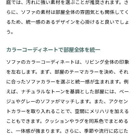
庭では、汚れに強い素材を選ぶことが推奨されます。さ
トレンドカラーを取り入れた洗練されたデ
らに、ソファの素材は部屋全体の雰囲気とも関係してく
ザイン
るため、統一感のあるデザインを心掛けると良いでしょ
新作ソファで作る個性的なリビングルーム
う。
色と素材で決まるソファが与える高級感
高級感を演出するための色の選び方
カラーコーディネートで部屋全体を統一
高品質な素材がもたらすエレガンス
ソファのカラーコーディネートは、リビング全体の印象
光沢のある素材でモダンな印象を
を左右します。まず、部屋のテーマカラーを決め、それ
重厚感のある色合いで落ち着いた空間に
に合ったソファカラーを選ぶと統一感が生まれます。例
えば、ナチュラルなトーンを基調とした部屋には、ベー
アートなデザインソファで個性を引き出す
ジュやグレーのソファがマッチします。また、アクセン
色と素材で感じる視覚的な贅沢さ
トカラーを取り入れることで、空間にメリハリを加える
ソファ一つでリビングをワンランクアップ
こともできます。クッションやラグを同系色でまとめる
ソファが主役になるリビングの作り方
と、一体感が強まります。さらに、季節や流行に応じた
小物使いでワンランク上のコーディネート