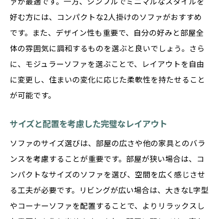
ァが最適です。一方、シンプルでミニマルなスタイルを
季節ごとに変化を楽しむソファインテリア
好む方には、コンパクトな2人掛けのソファがおすすめ
です。また、デザイン性も重要で、自分の好みと部屋全
ソファの色と素材選びで部屋全体を一体化する
体の雰囲気に調和するものを選ぶと良いでしょう。さら
ナチュラルカラーで作る落ち着きのある空
に、モジュラーソファを選ぶことで、レイアウトを自由
間
に変更し、住まいの変化に応じた柔軟性を持たせること
素材感を活かしたモダンなインテリア
が可能です。
アクセントカラーで遊び心をプラス
季節に合わせた素材の選び方
サイズと配置を考慮した完璧なレイアウト
テクスチャーがもたらす視覚的効果
ソファのサイズ選びは、部屋の広さや他の家具とのバラ
色と素材の組み合わせで個性を演出
ンスを考慮することが重要です。部屋が狭い場合は、コ
モジュラーソファで自由自在な空間作り
ンパクトなサイズのソファを選び、空間を広く感じさせ
モジュラーソファの基本的な配置アイデア
る工夫が必要です。リビングが広い場合は、大きなL字型
やコーナーソファを配置することで、よりリラックスし
組み合わせ次第で広がる多様なスタイル