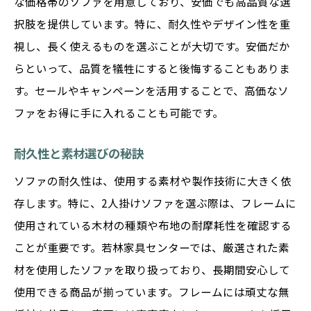
な価格帯のソファを用意しており、安価でも高品質な選
び
択肢を提供しています。特に、耐久性やデザイン性を重
渋川市の住宅事情に合わせたソファの選び
視し、長く使えるものを選ぶことが大切です。安価だか
方
らといって、品質を犠牲にすると後悔することもありま
季節に応じたソファカバーの活用
す。セールやキャンペーンを活用することで、高価なソ
ファをお得に手に入れることも可能です。
渋川市限定！若林家具センターのおすすめ2人掛
けソファ
耐久性と素材選びの秘訣
若林家具の特選モデル紹介
ソファの耐久性は、使用する素材や製作技術に大きく依
地元で人気のデザインをチェック
存します。特に、2人掛けソファを選ぶ際は、フレームに
限定モデルの特徴と魅力
使用されている木材の種類や布地の耐摩耗性を確認する
環境に優しい素材を使用したソファ
ことが重要です。若林家具センターでは、厳選された素
価格と品質のバランスを考慮した選択肢
材を使用したソファを取り扱っており、長期間安心して
購入者の声から見る満足度
使用できる商品が揃っています。フレームには頑丈な無
スタイリッシュな2人掛けソファの選び方と渋川