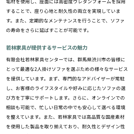
垢材を使用し、座面には高密度ウレタンフォームを採用
市での購入のヒント
することで、座り心地と耐久性の両立を実現していま
インテリアスタイルに合わせた選び方
す。また、定期的なメンテナンスを行うことで、ソファ
の寿命をさらに延ばすことが可能です。
購入前に試したいポイント
スペースに合ったサイズの選定法
若林家具が提供するサービスの魅力
渋川市での購入時の注意事項
有限会社若林家具センターでは、群馬県渋川市の皆様に
若林家具での購入体験談
とって最適な2人掛けソファを選ぶための様々なサービス
ネット購入と店舗購入のメリット・デメリ
を提供しています。まず、専門的なアドバイザーが常駐
ット
し、お客様のライフスタイルや好みに応じたソファの選
若林家具センターでしか手に入らない渋川市の2
び方を丁寧にサポートします。さらに、オンラインでの
人掛けソファ
相談も可能で、忙しい日常の中でも安心して選べる環境
限定販売ソファの特徴
を整えています。また、若林家具では高品質な国産素材
地域密着型のサービス内容
を使用した製品を取り揃えており、耐久性とデザイン性