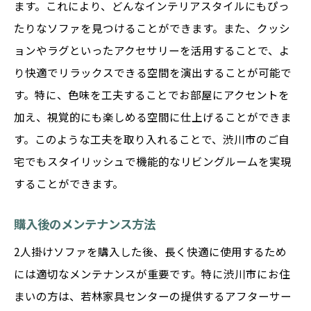
ます。これにより、どんなインテリアスタイルにもぴっ
魅力とは
たりなソファを見つけることができます。また、クッシ
快適性を重視したデザイン選び
ョンやラグといったアクセサリーを活用することで、よ
最新技術を取り入れた座り心地の追求
り快適でリラックスできる空間を演出することが可能で
リビングを彩る色彩の選び方
す。特に、色味を工夫することでお部屋にアクセントを
長く使える耐久性のポイント
加え、視覚的にも楽しめる空間に仕上げることができま
利用シーンに応じた柔軟な選択肢
す。このような工夫を取り入れることで、渋川市のご自
宅でもスタイリッシュで機能的なリビングルームを実現
実際に試してみた感想とレビュー
することができます。
渋川市在住の方必見！2人掛けソファの選び方と
おすすめ
購入後のメンテナンス方法
生活スタイルに合った選び方ガイド
2人掛けソファを購入した後、長く快適に使用するため
渋川市でのベストプライス情報
には適切なメンテナンスが重要です。特に渋川市にお住
若林家具の人気モデル紹介
まいの方は、若林家具センターの提供するアフターサー
季節に応じたおすすめカラー