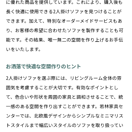
に優れた商品を提供しています。これにより、購入後も
若林家具ならではのアフターサービス
長く快適に使用できる2人掛けソファを見つけることが
地元職人による品質保証
できます。加えて、特別なオーダーメイドサービスもあ
渋川市住民に嬉しい特典情報
り、お客様の希望に合わせたソファを製作することも可
オーダーメイドで理想のソファを実現
能です。その結果、唯一無二の空間を作り上げるお手伝
渋川市で理想の2人掛けソファを見つけるための
いをいたします。
ガイド
初めてのソファ選びの基礎知識
お洒落で快適な空間作りのヒント
渋川市内での注目ショップ紹介
2人掛けソファを選ぶ際には、リビングルーム全体の雰
オンラインとオフラインの購入プロセス
囲気を考慮することが大切です。有効なポイントとし
季節ごとのインテリア提案
て、色合いや形状を周囲の家具と調和させることで、統
一感のある空間を作り出すことができます。若林家具セ
購入後のサポート体制を確認
ンターでは、北欧風デザインからシンプルなミニマリス
ソファ選びに役立つ最新トレンド
トスタイルまで幅広いスタイルのソファを取り扱ってい
座り心地とデザインを両立する2人掛けソファの