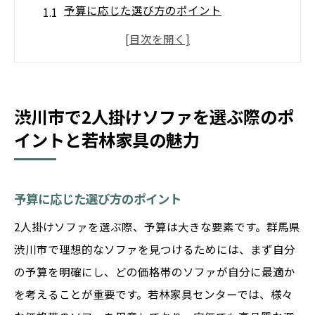
予算に応じた選び方のポイント
耐久性と素材選びの秘訣
若林家具が提供するサービスの魅力
お洒落で快適な空間作りのヒント
購入後のメンテナンス方法
渋川市で2人掛けソファを選ぶ際のポ
イントと若林家具の魅力
渋川市内での配送と組み立てサービス
快適な2人掛けソファがリビングルームを彩る理
由
予算に応じた選び方のポイント
空間を広く見せるインテリアの工夫
2人掛けソファを選ぶ際、予算は大きな要素です。群馬県
色やデザインで個性を演出
渋川市で理想的なソファを見つけるためには、まず自分
快適な座り心地がもたらすリラクゼーショ
の予算を明確にし、どの価格帯のソファが自分に最適か
ン効果
を考えることが重要です。若林家具センターでは、様々
家族や友人との団らんを促進するソファ選