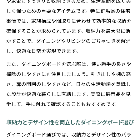
や家電もすっきりと収納できるため、生活空間を広く美
ダイニングボードでおしゃれな収納を実現
しく保つための重要なアイテムです。特に群馬県の住宅
する方法
事情では、家族構成や間取りに合わせて効率的な収納を
洗練空間を作るダイニングボード活用のコ
確保することが求められています。収納力を最大限に活
ツ
かすことで、ダイニングやリビングのごちゃつきを解消
ダイニングボードで魅せるインテリアの工
し、快適な日常を実現できます。
夫
また、ダイニングボードを選ぶ際は、使い勝手の良さや
ボード収納の美しさを引き出す配置テクニ
掃除のしやすさにも注目しましょう。引き出しや棚の高
ック
さ、扉の開閉のしやすさなど、日々の生活動線を意識し
LEDライト付きダイニングボードの魅力を
た設計が快適な暮らしに直結します。実際に展示品を見
解説
学して、手に触れて確認することもおすすめです。
自宅で叶える美しい収納のアイデア集
ダイニングボード活用でスッキリ収納を実
収納力とデザイン性を両立したダイニングボード選び
現
ダイニングボード選びでは、収納力とデザイン性のバラ