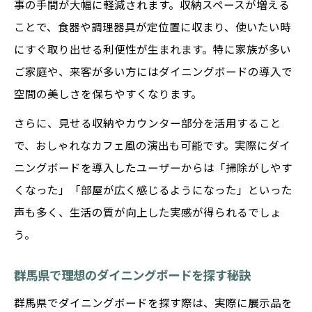
事の手間が大幅に軽減されます。収納スペースが増える
ダイニングボードを長く使うための耐久性
ことで、食器や調理器具が定位置に収まり、使いたい時
チェック
にすぐ取り出せる利便性が生まれます。特に家族が多い
選び方次第で変わるダイニングボードの満
ご家庭や、来客が多い方にはダイニングボードの導入で
足度
空間の美しさを保ちやすくなります。
ダイニングボード選定時に重視したい機能
性
さらに、見せる収納やカウンター部分を活用すること
で、おしゃれなカフェ風の演出も可能です。実際にダイ
長期間愛用できるダイニングボードの特徴
ニングボードを導入したユーザーからは「掃除がしやす
ダイニングボードのメンテナンス方法と注
くなった」「部屋が広く感じるようになった」といった
意点
声も多く、生活の質が向上した実感が得られるでしょ
う。
群馬県で理想のダイニングボードを探す秘訣
群馬県でダイニングボードを探す際は、実際に展示品を