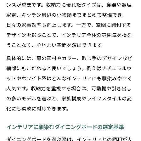
カップボード選びで自宅の収納力を高める
ンスが重要です。収納力に優れたタイプは、食器や調理
方法
家電、キッチン周辺の小物類までまとめて整理でき、
ダイニングボードの引き出し活用アイデア
日々の家事効率も向上します。一方で、空間に調和する
紹介
デザインを選ぶことで、インテリア全体の雰囲気を損な
ダイニングボードを使った整理整頓のコツ
うことなく、心地よい空間を演出できます。
美しい収納を叶えるダイニングボードの選
具体的には、扉の素材やカラー、取っ手のデザインなど
択肢
細部にもこだわると良いでしょう。例えばナチュラルウ
機能も見た目も満足できる家具の工夫
ッドやホワイト系はどんなインテリアにも馴染みやすく
機能美あふれるダイニングボードの選び方
人気です。収納力を重視する場合は、可動棚や引き出し
の多いモデルを選ぶと、家族構成やライフスタイルの変
ダイニングボードで叶える快適収納の秘訣
化にも柔軟に対応できます。
デザインと機能が両立するダイニングボー
ド術
インテリアに馴染むダイニングボードの選定基準
無垢材ダイニングボードの魅力と選定ポイ
ダイニングボードを選ぶ際は、インテリアとの調和が大