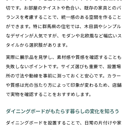
ント
切です。お部屋のテイストや色合い、既存の家具とのバ
オーダーメイドダイニングボードの活用方
ランスを考慮することで、統一感のある空間を作ること
法
ができます。特に群馬県の住宅では、木目調やシンプル
理想への第一歩となる展示品見学のコツ
なデザインが人気ですが、モダンや北欧風など幅広いス
ダイニングボード展示品を見学する際の注
タイルから選択肢があります。
目点
実際に展示品を見学し、素材感や質感を確認することも
店舗でチェックすべきダイニングボードの
失敗しないポイントです。サイズ選びも重要で、設置場
特徴
所の寸法や動線を事前に測っておくと安心です。カラー
現物を見て実感するダイニングボードの質
や質感は光の当たり方によって印象が変わるため、店舗
感
で実物を確認することをおすすめします。
ダイニングボード見学で比べたいポイント
ダイニングボードがもたらす暮らしの変化を知ろう
ダイニングボードを店舗で選ぶ際のコツ
長く愛用するための選定ポイントを解説
ダイニングボードを設置することで、日常の片付けや家