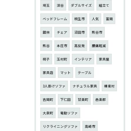
埼玉
深谷
ダブルサイズ
組立て
ベッドフレーム
桐生市
人気
富岡
舘林
チェア
沼田市
熊谷市
熊谷
本庄市
高反発
腰痛軽減
椅子
玉村町
インテリア
家具屋
家具店
マット
テーブル
3人掛けソファ
ナチュラル家具
榛東村
吉岡町
下仁田
甘楽町
邑楽郡
大泉町
電動ソファ
リクライニングソファ
高崎市