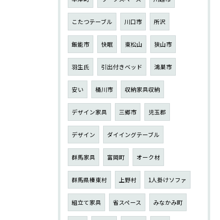
こたつテーブル
川口市
所沢
飯能市
快眠
東松山
狭山市
羽生氏
引出付きベッド
鴻巣市
安い
桶川市
収納家具収納
デザイン家具
三郷市
児玉郡
デザイン
ダイイングテーブル
群馬家具
富岡町
オーク材
群馬県榛東村
上野村
1人掛けソファ
組立て家具
省スペース
みなかみ町