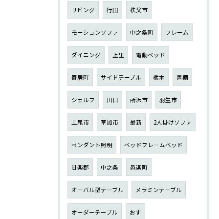
リビング
行田
秩父市
モーションソファ
中之条町
フレーム
ダイニング
上里
電動ベッド
寄居町
サイドテーブル
栃木
書棚
シェルフ
川口
所沢市
羽生市
上尾市
草加市
最新
2人掛けソファ
ペンダント照明
ベッドフレームベッド
甘楽郡
中之条
邑楽町
オーバル型テーブル
メラミンテーブル
オーダーテーブル
おす