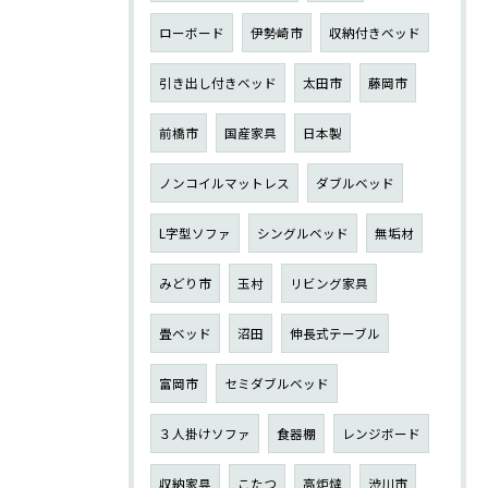
ローボード
伊勢崎市
収納付きベッド
引き出し付きベッド
太田市
藤岡市
前橋市
国産家具
日本製
ノンコイルマットレス
ダブルベッド
L字型ソファ
シングルベッド
無垢材
みどり市
玉村
リビング家具
畳ベッド
沼田
伸長式テーブル
富岡市
セミダブルベッド
３人掛けソファ
食器棚
レンジボード
収納家具
こたつ
高炬燵
渋川市