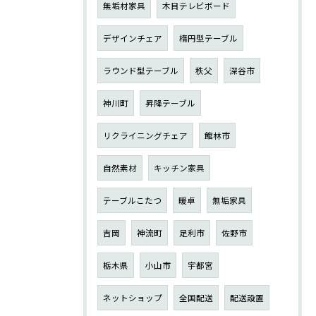
無垢材家具
木目テレビボード
デザインチェア
楕円型テーブル
ラウンド型テーブル
秩父
深谷市
神川町
昇降テーブル
リクライニングチェア
館林市
自然素材
キッチン家具
テーブルこたつ
暖卓
無垢家具
吉岡
神流町
足利市
佐野市
栃木県
小山市
宇都宮
ネットショップ
全国配送
配送設置