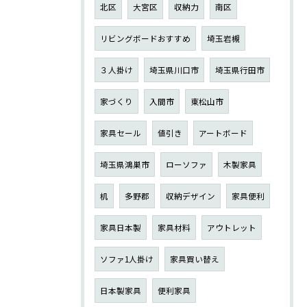
北区
大宮区
収納力
南区
リビングボードおすすめ
埼玉岩槻
３人掛け
埼玉県川口市
埼玉県行田市
家づくり
入間市
東松山市
家具セール
値引き
アートボード
埼玉県鴻巣市
ローソファ
木製家具
机
多野郡
収納デザイン
家具便利
家具日本製
家具材料
アウトレット
ソファ1人掛け
家具買い替え
日本製家具
便利家具