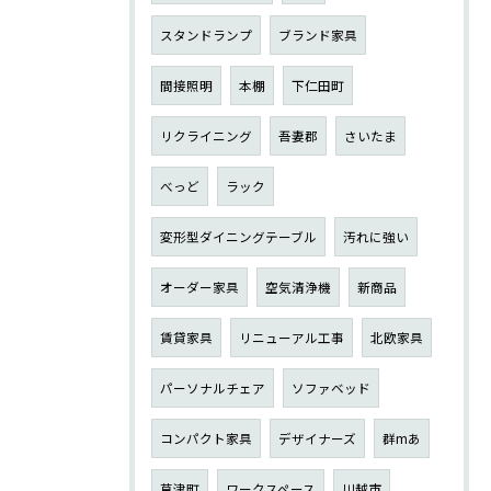
スタンドランプ
ブランド家具
間接照明
本棚
下仁田町
リクライニング
吾妻郡
さいたま
べっど
ラック
変形型ダイニングテーブル
汚れに強い
オーダー家具
空気清浄機
新商品
賃貸家具
リニューアル工事
北欧家具
パーソナルチェア
ソファベッド
コンパクト家具
デザイナーズ
群mあ
草津町
ワークスペース
川越市