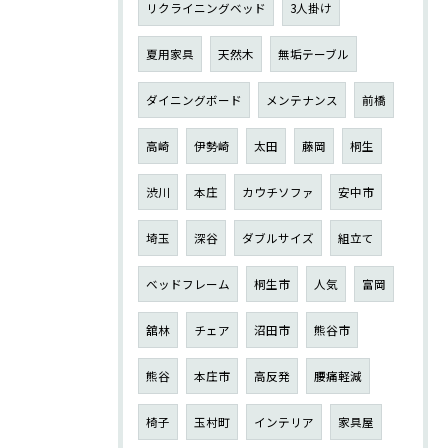
リクライニングベッド
3人掛け
夏用家具
天然木
無垢テーブル
ダイニングボード
メンテナンス
前橋
高崎
伊勢崎
太田
藤岡
桐生
渋川
本庄
カウチソファ
安中市
埼玉
深谷
ダブルサイズ
組立て
ベッドフレーム
桐生市
人気
富岡
舘林
チェア
沼田市
熊谷市
熊谷
本庄市
高反発
腰痛軽減
椅子
玉村町
インテリア
家具屋