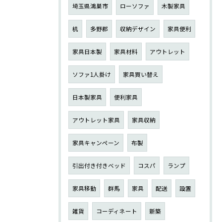
埼玉県鴻巣市
ローソファ
木製家具
机
多野郡
収納デザイン
家具便利
家具日本製
家具材料
アウトレット
ソファ1人掛け
家具買い替え
日本製家具
便利家具
アウトレット家具
家具収納
家具キャンペーン
布製
引出付き付きベッド
コスパ
ランプ
家具移動
群馬
家具
配送
設置
雑貨
コーディネート
新築