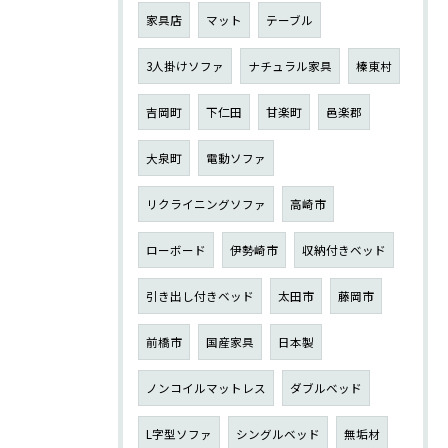
家具店
マット
テーブル
3人掛けソファ
ナチュラル家具
榛東村
吉岡町
下仁田
甘楽町
邑楽郡
大泉町
電動ソファ
リクライニングソファ
高崎市
ローボード
伊勢崎市
収納付きベッド
引き出し付きベッド
太田市
藤岡市
前橋市
国産家具
日本製
ノンコイルマットレス
ダブルベッド
L字型ソファ
シングルベッド
無垢材