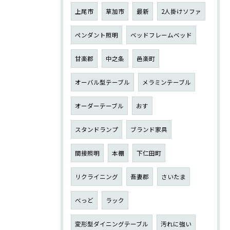
上尾市
草加市
最新
2人掛けソファ
ペンダント照明
ベッドフレームベッド
甘楽郡
中之条
邑楽町
オーバル型テーブル
メラミンテーブル
オーダーテーブル
おす
スタンドランプ
ブランド家具
間接照明
本棚
下仁田町
リクライニング
吾妻郡
さいたま
べっど
ラック
変形型ダイニングテーブル
汚れに強い