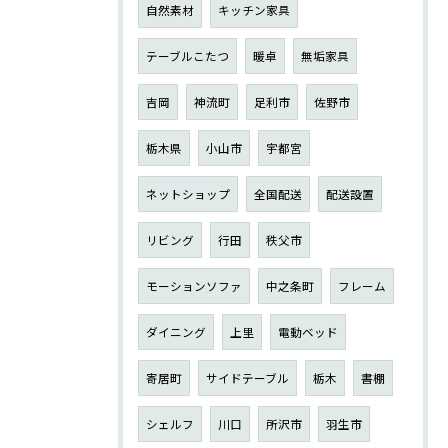
自然素材
キッチン家具
テーブルこたつ
暖卓
無垢家具
吉岡
神流町
足利市
佐野市
栃木県
小山市
宇都宮
ネットショップ
全国配送
配送設置
リビング
行田
秩父市
モーションソファ
中之条町
フレーム
ダイニング
上里
電動ベッド
寄居町
サイドテーブル
栃木
書棚
シェルフ
川口
所沢市
羽生市