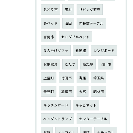
みどり市
玉村
リビング家具
畳ベッド
沼田
伸長式テーブル
富岡市
セミダブルベッド
３人掛けソファ
食器棚
レンジボード
収納家具
こたつ
高炬燵
渋川市
上里町
行田市
寄居
埼玉県
美里町
加須市
大宮
舘林市
キッチンボード
キャビネット
ペンダントランプ
センターテーブル
北欧
ノンコイル
川越
ナチュラル