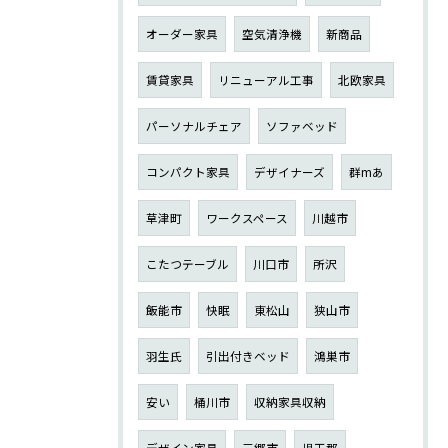
オーダー家具
空気清浄機
新商品
賃貸家具
リニューアル工事
北欧家具
パーソナルチェア
ソファベッド
コンパクト家具
デザイナーズ
群mあ
草津町
ワークスペース
川越市
こたつテーブル
川口市
所沢
飯能市
快眠
東松山
狭山市
羽生氏
引出付きベッド
鴻巣市
安い
桶川市
収納家具収納
デザイン家具
三郷市
児玉郡